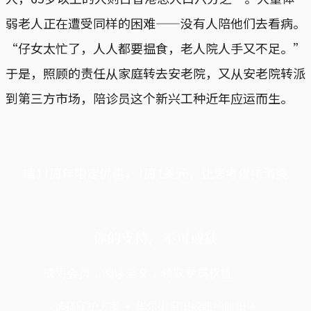
弱老人正在遭受同样的困难——没有人陪他们去看病。
“仔女太忙了，人人都要揾食，老人院人手又不足。”
于是，照顾的责任从家庭转去安老院，又从安老院转派
到第三方市场，陪诊员这个新兴工种近年应运而生。
端11周年限定优惠，1周1美元，让思考保持清爽
你的支持，不可或缺
成为会员，阅读全文，领取专属权益
选择守护方案 + 华尔街日报或纽约时报