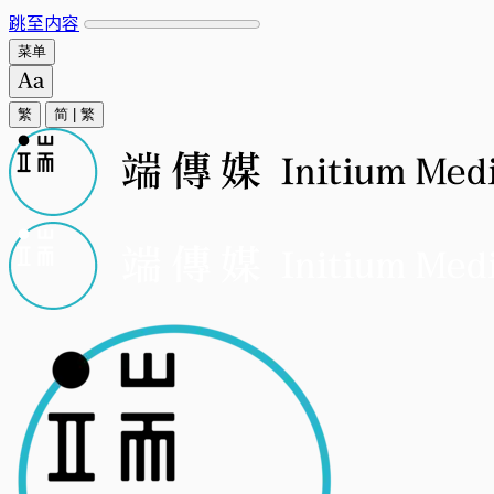
跳至内容
菜单
繁
简
|
繁