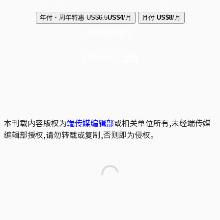
年付・周年特惠
US$6.5
US$4
/月
月付
US$8
/月
立即解锁全文
已是会员？
登录
本刊载内容版权为
端传媒编辑部
或相关单位所有,未经端传媒
编辑部授权,请勿转载或复制,否则即为侵权。