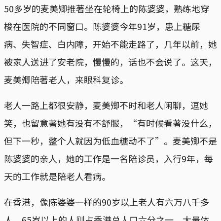
50多岁的麦美𡖖推著坐在轮椅上的陈婆婆，熟练地穿
梭在医院的不同窗口。陈婆婆今年91岁，患上糖尿
病、失智症、白内障，开始不能走路了，几年以前，她
被家人送进了安老院，慢慢的，话也不会说了。这天，
麦美𡖖陪著老人，来眼科复诊。
老人一路上都很安静，麦美𡖖不时和老人闲聊，逗她
笑，也留意著她有没有不舒服，“有时候看著没什么，
但下一秒，整个人就因为低血糖动不了”。麦美𡖖不是
陈婆婆的亲人，她的工作是一名陪诊员，入行9年，每
天的工作就是陪老人看病。
在香港，像陈婆婆一样的90岁以上老人有六万八千多
人，65岁以上的人则占香港总人口六分之一。大量体