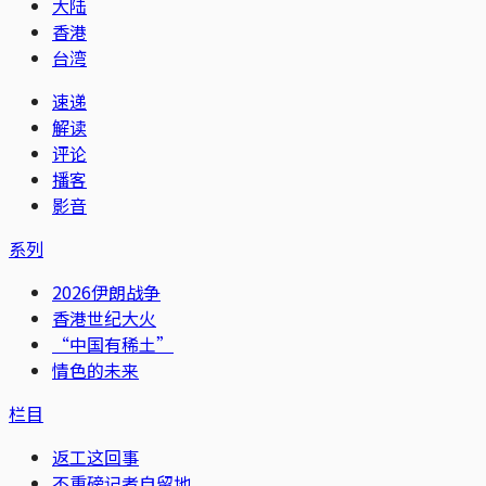
大陆
香港
台湾
速递
解读
评论
播客
影音
系列
2026伊朗战争
香港世纪大火
“中国有稀土”
情色的未来
栏目
返工这回事
不重磅记者自留地