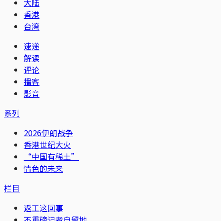
大陆
香港
台湾
速递
解读
评论
播客
影音
系列
2026伊朗战争
香港世纪大火
“中国有稀土”
情色的未来
栏目
返工这回事
不重磅记者自留地