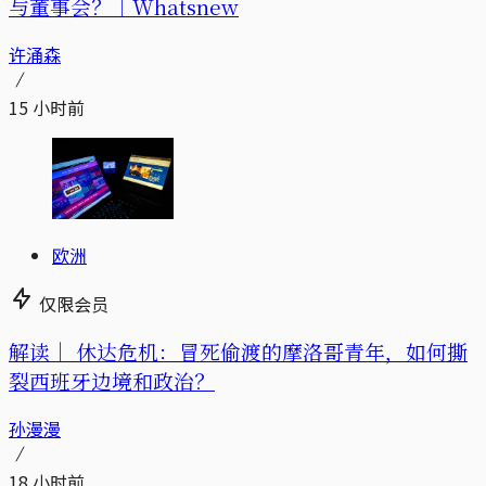
与董事会？｜Whatsnew
许涌森
15 小时前
欧洲
仅限会员
解读｜
休达危机：冒死偷渡的摩洛哥青年，如何撕
裂西班牙边境和政治？
孙漫漫
18 小时前