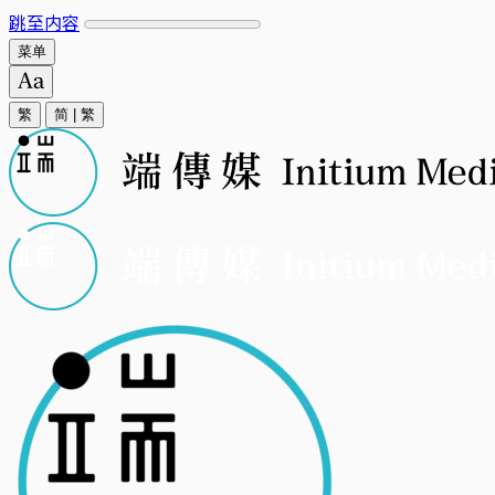
跳至内容
菜单
繁
简
|
繁