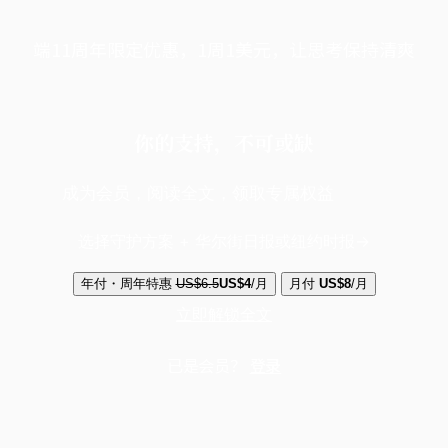
端11周年限定优惠，1周1美元，让思考保持清爽
你的支持，不可或缺
成为会员，阅读全文，领取专属权益
选择守护方案 + 华尔街日报或纽约时报
年付・周年特惠
US$6.5
US$4
/月
月付
US$8
/月
立即解锁全文
已是会员？
登录