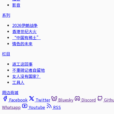
影音
系列
2026伊朗战争
香港世纪大火
“中国有稀土”
情色的未来
栏目
返工这回事
不重磅记者自留地
女人没有国家？
工具人
周边商城
Facebook
Twitter
Bluesky
Discord
Gith
Whatsapp
Youtube
RSS