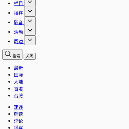
栏目
播客
影音
活动
周边
搜索
关闭
最新
国际
大陆
香港
台湾
速递
解读
评论
播客