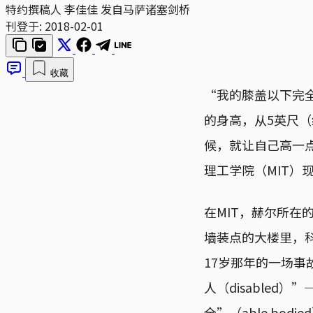
特约撰稿人 李佳佳 发自马萨诸塞剑桥
刊登于:
2018-02-01
收藏
“我的膝盖以下完
的身高，从5英尺（
候，就让自己高一
理工学院（MIT）现
在MIT，赫尔所在
墙装点的大楼里，
17岁那年的一场
人（disable
全”（able bo