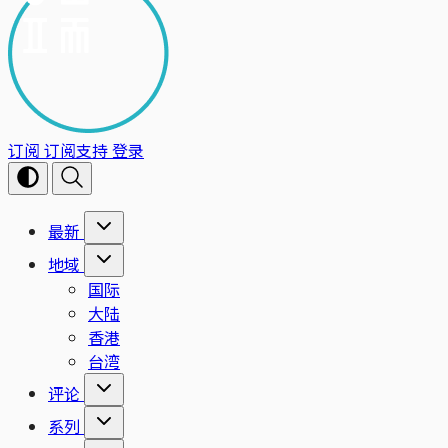
订阅
订阅支持
登录
最新
地域
国际
大陆
香港
台湾
评论
系列