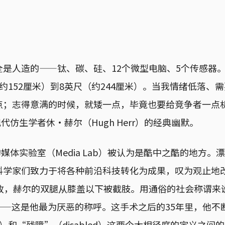
全是人造的——钛、碳、硅、12个微型电脑、5个传感器
约152厘米）到8英尺（约244厘米）。当我情绪低落、
点；志得意满的时候，就矮一点，毕竟也要给竞争者一点
代仿生学者休·赫尔（Hugh Herr）的经典幽默。
的媒体实验室（Media Lab）被认为是酷中之酷的地方
科学家们致力于将各种前沿科技转化为成果，叹为观止地
事故，赫尔的双腿从膝盖以下被截肢。用通俗的社会称谓来
d）”——这是他最为厌恶的称呼。这手术之后的35年里，他
died）和“残障”（disabled）这两个大相径庭的定义之