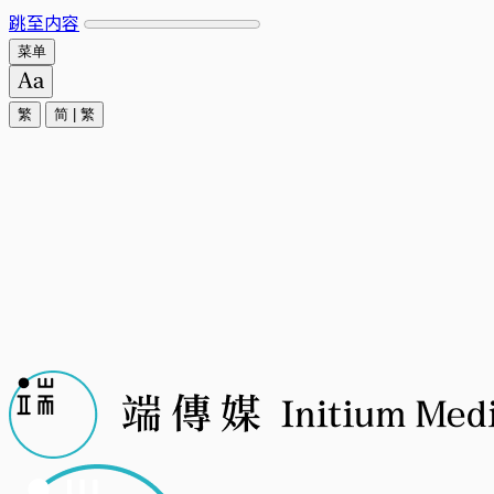
跳至内容
菜单
繁
简
|
繁