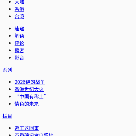
大陆
香港
台湾
速递
解读
评论
播客
影音
系列
2026伊朗战争
香港世纪大火
“中国有稀土”
情色的未来
栏目
返工这回事
不重磅记者自留地