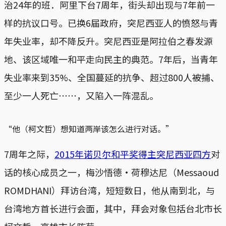
治24年的班．阿里下台7周年，街头却出现与7年前一
样的抗议口号。已换6届政府，突尼西亚人的愤怒与青
年失业率，却不降反升。突尼西亚是阿拉伯之春发源
地、该区域唯一和平走向民主的典范。7年后，当青年
失业率来到35%、全国蔓延的抗争、超过800人被捕、
至少一人死亡⋯⋯，又陷入一阵混乱。
“他（柯文哲）想知道两岸该怎么进行对话。”
7周年之际，
2015年诺贝尔和平奖得主突尼西亚四方
对
话的核心成员之一，梅沙悟德‧荷穆达尼（Messaoud
ROMDHANI）拜访台湾，短短数日，他从南到北，与
台湾地方首长进行会面，其中，拜会对象包括台北市长