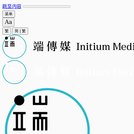
跳至内容
菜单
繁
简
|
繁