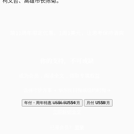
柯文哲、高雄市长陈菊。
端11周年限定优惠，1周1美元，让思考保持清爽
你的支持，不可或缺
成为会员，阅读全文，领取专属权益
选择守护方案 + 华尔街日报或纽约时报
年付・周年特惠
US$6.5
US$4
/月
月付
US$8
/月
立即解锁全文
已是会员？
登录