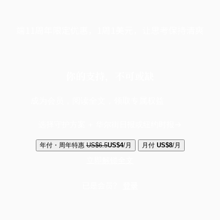
端11周年限定优惠，1周1美元，让思考保持清爽
你的支持，不可或缺
成为会员，阅读全文，领取专属权益
选择守护方案 + 华尔街日报或纽约时报
年付・周年特惠
US$6.5
US$4
/月
月付
US$8
/月
立即解锁全文
已是会员？
登录