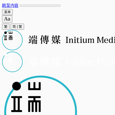
跳至内容
菜单
繁
简
|
繁