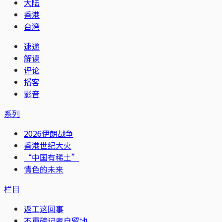
大陆
香港
台湾
速递
解读
评论
播客
影音
系列
2026伊朗战争
香港世纪大火
“中国有稀土”
情色的未来
栏目
返工这回事
不重磅记者自留地