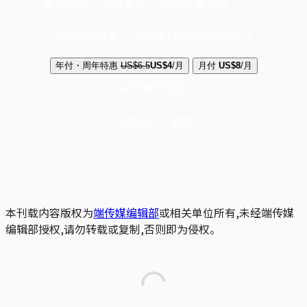
成为会员，阅读全文，领取专属权益
选择守护方案 + 华尔街日报或纽约时报
年付・周年特惠
US$6.5
US$4
/月
月付
US$8
/月
立即解锁全文
已是会员？
登录
本刊载内容版权为
端传媒编辑部
或相关单位所有,未经端传媒
编辑部授权,请勿转载或复制,否则即为侵权。