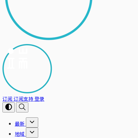
订阅
订阅支持
登录
最新
地域