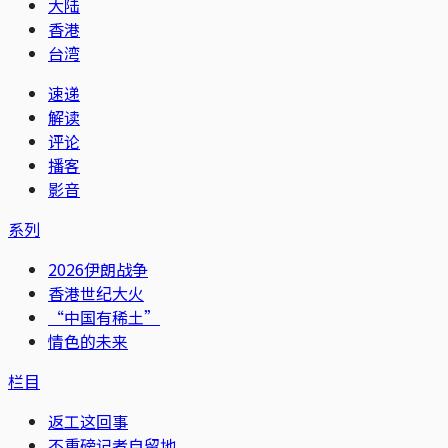
大陆
香港
台湾
速递
解读
评论
播客
影音
系列
2026伊朗战争
香港世纪大火
“中国有稀土”
情色的未来
栏目
返工这回事
不重磅记者自留地