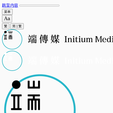
跳至内容
菜单
繁
简
|
繁