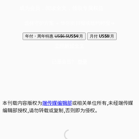
成为会员，阅读全文，领取专属权益
选择守护方案 + 华尔街日报或纽约时报
年付・周年特惠
US$6.5
US$4
/月
月付
US$8
/月
立即解锁全文
已是会员？
登录
本刊载内容版权为
端传媒编辑部
或相关单位所有,未经端传媒
编辑部授权,请勿转载或复制,否则即为侵权。