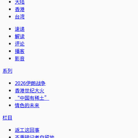
大陆
香港
台湾
速递
解读
评论
播客
影音
系列
2026伊朗战争
香港世纪大火
“中国有稀土”
情色的未来
栏目
返工这回事
不重磅记者自留地