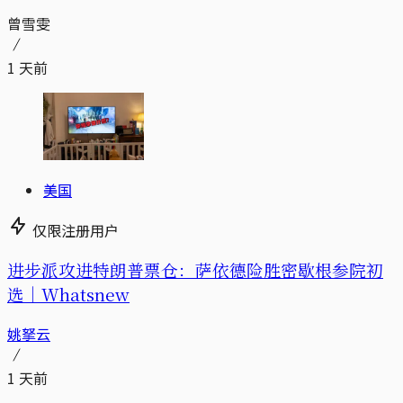
曾雪雯
1 天前
美国
仅限注册用户
进步派攻进特朗普票仓：萨依德险胜密歇根参院初
选｜Whatsnew
姚拏云
1 天前