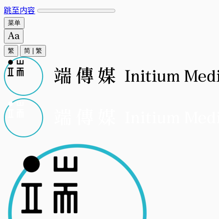
跳至内容
菜单
繁
简
|
繁