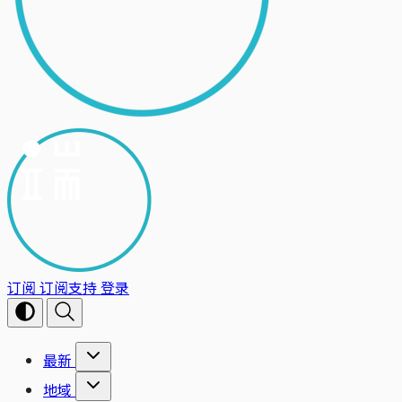
订阅
订阅支持
登录
最新
地域