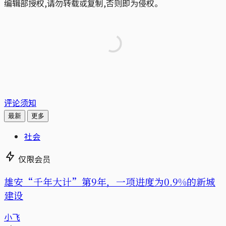
编辑部授权,请勿转载或复制,否则即为侵权。
评论须知
最新
更多
社会
仅限会员
雄安“千年大计”第9年，一项进度为0.9%的新城
建设
小飞