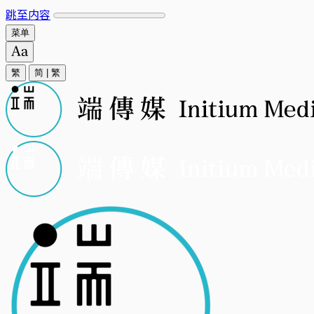
跳至内容
菜单
繁
简
|
繁