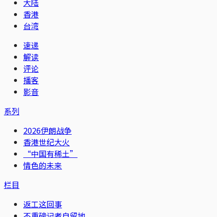
大陆
香港
台湾
速递
解读
评论
播客
影音
系列
2026伊朗战争
香港世纪大火
“中国有稀土”
情色的未来
栏目
返工这回事
不重磅记者自留地