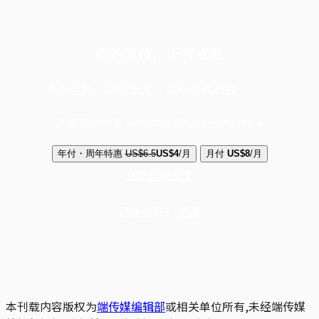
你的支持，不可或缺
成为会员，阅读全文，领取专属权益
选择守护方案 + 华尔街日报或纽约时报
年付・周年特惠
US$6.5
US$4
/月
月付
US$8
/月
立即解锁全文
已是会员？
登录
本刊载内容版权为
端传媒编辑部
或相关单位所有,未经端传媒