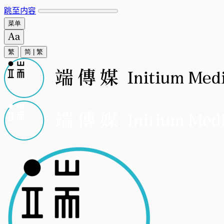
跳至内容
菜单
繁
简
|
繁