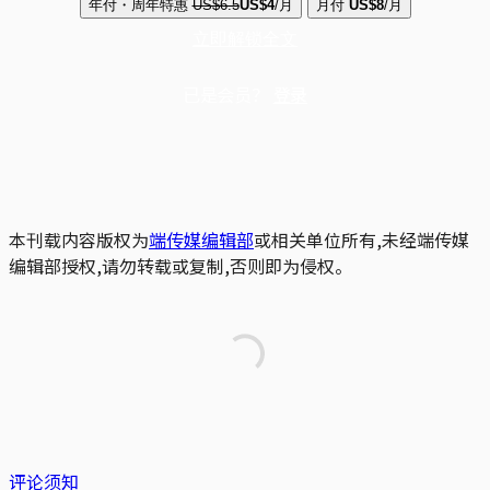
年付・周年特惠
US$6.5
US$4
/月
月付
US$8
/月
立即解锁全文
已是会员？
登录
本刊载内容版权为
端传媒编辑部
或相关单位所有,未经端传媒
编辑部授权,请勿转载或复制,否则即为侵权。
评论须知