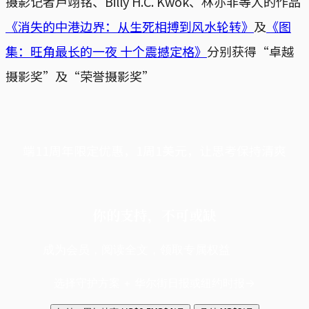
摄影记者卢翊铭、Billy H.C. Kwok、林亦非等人的作品
《消失的中港边界：从生死相搏到风水轮转》
及
《图
集：旺角最长的一夜 十个震撼定格》
分别获得“卓越
摄影奖”及“荣誉摄影奖”
端11周年限定优惠，1周1美元，让思考保持清爽
你的支持，不可或缺
成为会员，阅读全文，领取专属权益
选择守护方案 + 华尔街日报或纽约时报