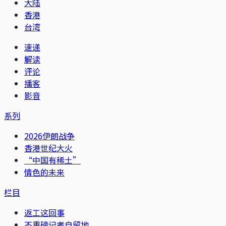
大陆
香港
台湾
速递
解读
评论
播客
影音
系列
2026伊朗战争
香港世纪大火
“中国有稀土”
情色的未来
栏目
返工这回事
不重磅记者自留地