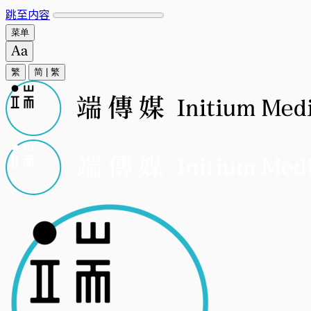
跳至内容
菜单
繁
简
|
繁