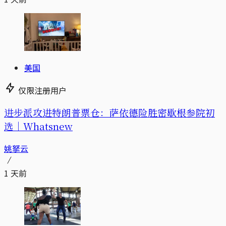
美国
仅限注册用户
进步派攻进特朗普票仓：萨依德险胜密歇根参院初
选｜Whatsnew
姚拏云
1 天前