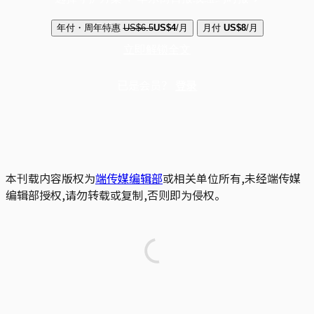
年付・周年特惠
US$6.5
US$4
/月
月付
US$8
/月
立即解锁全文
已是会员？
登录
本刊载内容版权为
端传媒编辑部
或相关单位所有,未经端传媒
编辑部授权,请勿转载或复制,否则即为侵权。