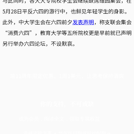
与此同时，各大大专院校学生会继续缺席维园集会，在
5月28日平反六四的游行中，也鲜见年轻学生的身影。
此外，中大学生会在六四前夕
发表声明
，称支联会集会
“消费六四”，教育大学等五所院校更是早前就已声明
另行举办六四论坛，不设默哀。
端11周年限定优惠，1周1美元，让思考保持清爽
你的支持，不可或缺
成为会员，阅读全文，领取专属权益
选择守护方案 + 华尔街日报或纽约时报