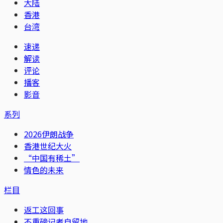
大陆
香港
台湾
速递
解读
评论
播客
影音
系列
2026伊朗战争
香港世纪大火
“中国有稀土”
情色的未来
栏目
返工这回事
不重磅记者自留地