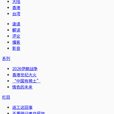
大陆
香港
台湾
速递
解读
评论
播客
影音
系列
2026伊朗战争
香港世纪大火
“中国有稀土”
情色的未来
栏目
返工这回事
不重磅记者自留地