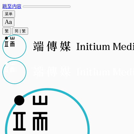
跳至内容
菜单
繁
简
|
繁