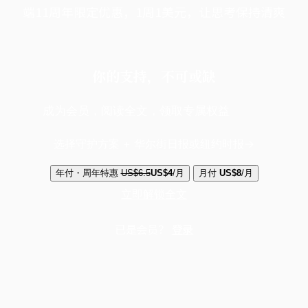
端11周年限定优惠，1周1美元，让思考保持清爽
你的支持，不可或缺
成为会员，阅读全文，领取专属权益
选择守护方案 + 华尔街日报或纽约时报
年付・周年特惠
US$6.5
US$4
/月
月付
US$8
/月
立即解锁全文
已是会员？
登录