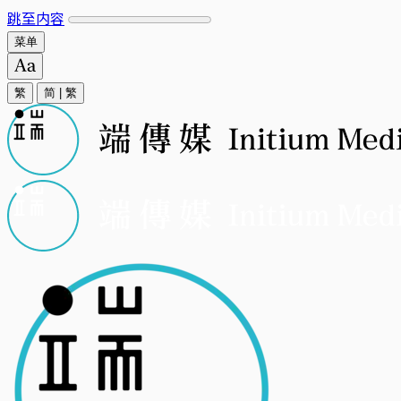
跳至内容
菜单
繁
简
|
繁