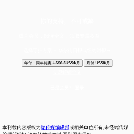
你的支持，不可或缺
成为会员，阅读全文，领取专属权益
选择守护方案 + 华尔街日报或纽约时报
年付・周年特惠
US$6.5
US$4
/月
月付
US$8
/月
立即解锁全文
已是会员？
登录
本刊载内容版权为
端传媒编辑部
或相关单位所有,未经端传媒