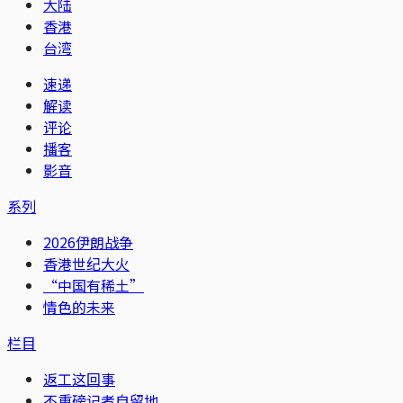
大陆
香港
台湾
速递
解读
评论
播客
影音
系列
2026伊朗战争
香港世纪大火
“中国有稀土”
情色的未来
栏目
返工这回事
不重磅记者自留地