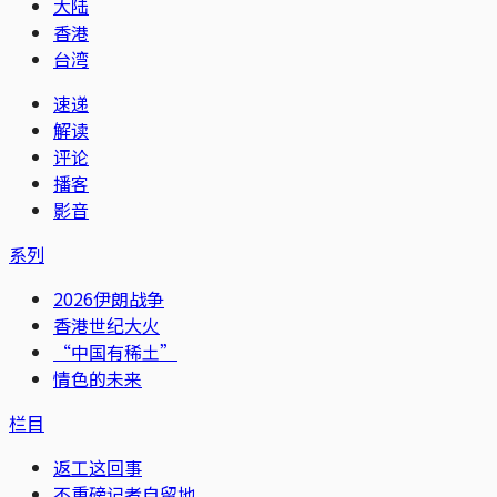
大陆
香港
台湾
速递
解读
评论
播客
影音
系列
2026伊朗战争
香港世纪大火
“中国有稀土”
情色的未来
栏目
返工这回事
不重磅记者自留地