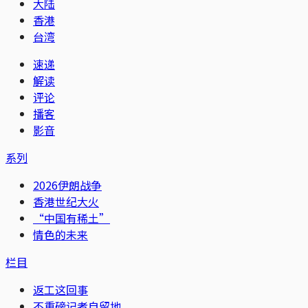
大陆
香港
台湾
速递
解读
评论
播客
影音
系列
2026伊朗战争
香港世纪大火
“中国有稀土”
情色的未来
栏目
返工这回事
不重磅记者自留地