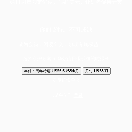
端11周年限定优惠，1周1美元，让思考保持清爽
你的支持，不可或缺
成为会员，阅读全文，领取专属权益
选择守护方案 + 华尔街日报或纽约时报
年付・周年特惠
US$6.5
US$4
/月
月付
US$8
/月
立即解锁全文
已是会员？
登录