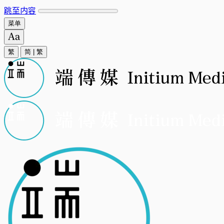
跳至内容
菜单
繁
简
|
繁