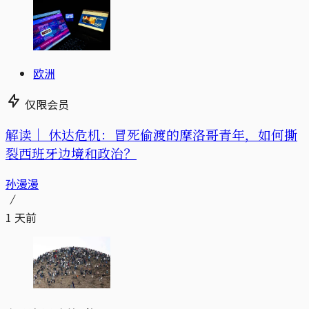
欧洲
仅限会员
解读｜
休达危机：冒死偷渡的摩洛哥青年，如何撕
裂西班牙边境和政治？
孙漫漫
1 天前