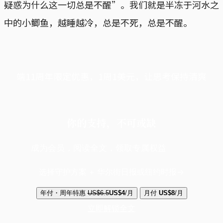
疑惑为什么这一切总是不醒”。我们就是半冻于河水之
中的小鲫鱼，越睡越冷，总是不死，总是不醒。
端11周年限定优惠，1周1美元，让思考保持清爽
你的支持，不可或缺
成为会员，阅读全文，领取专属权益
选择守护方案 + 华尔街日报或纽约时报
年付・周年特惠
US$6.5
US$4
/月
月付
US$8
/月
立即解锁全文