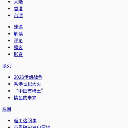
大陆
香港
台湾
速递
解读
评论
播客
影音
系列
2026伊朗战争
香港世纪大火
“中国有稀土”
情色的未来
栏目
返工这回事
不重磅记者自留地