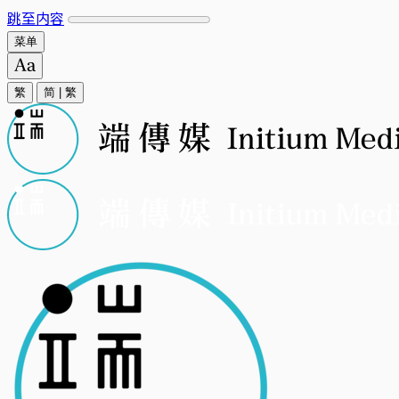
跳至内容
菜单
繁
简
|
繁