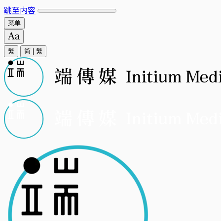
跳至内容
菜单
繁
简
|
繁