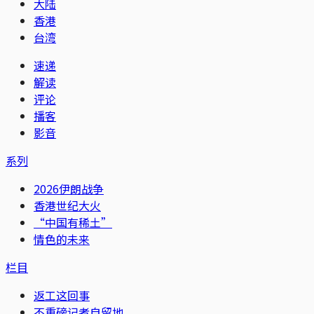
大陆
香港
台湾
速递
解读
评论
播客
影音
系列
2026伊朗战争
香港世纪大火
“中国有稀土”
情色的未来
栏目
返工这回事
不重磅记者自留地