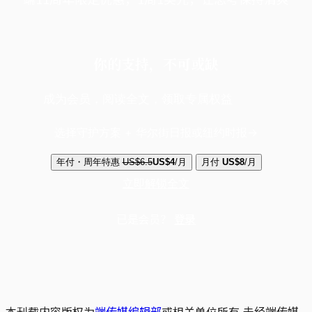
你的支持，不可或缺
成为会员，阅读全文，领取专属权益
选择守护方案 + 华尔街日报或纽约时报
年付・周年特惠
US$6.5
US$4
/月
月付
US$8
/月
立即解锁全文
已是会员？
登录
本刊载内容版权为
端传媒编辑部
或相关单位所有,未经端传媒