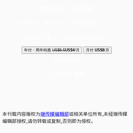
你的支持，不可或缺
成为会员，阅读全文，领取专属权益
选择守护方案 + 华尔街日报或纽约时报
年付・周年特惠
US$6.5
US$4
/月
月付
US$8
/月
立即解锁全文
已是会员？
登录
本刊载内容版权为
端传媒编辑部
或相关单位所有,未经端传媒
编辑部授权,请勿转载或复制,否则即为侵权。