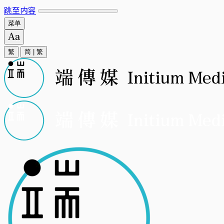
跳至内容
菜单
繁
简
|
繁