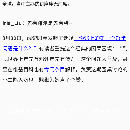
全球，当中主办的讲座座无虚席。
Iris_Liu
：先有雞還是先有蛋⋯
3月30日，端记圆桌发起了话题
“你遇上的第一个哲学
问题是什么？”
有读者重提这个经典的因果困境：“到
底世界上是先有鸡还是先有蛋？”这个问题太普及，甚
至在维基百科也有
专门条目
解释。负责这期圆桌讨论的
小二陷入沉思，默默为她点了个赞。
端11周年限定优惠，1周1美元，让思考保持清爽