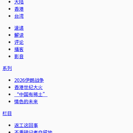
大陆
香港
台湾
速递
解读
评论
播客
影音
系列
2026伊朗战争
香港世纪大火
“中国有稀土”
情色的未来
栏目
返工这回事
不重磅记者自留地