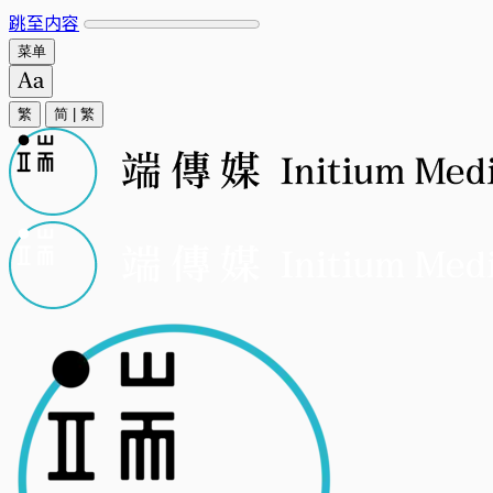
跳至内容
菜单
繁
简
|
繁