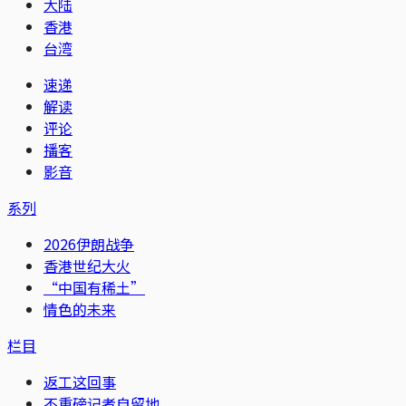
大陆
香港
台湾
速递
解读
评论
播客
影音
系列
2026伊朗战争
香港世纪大火
“中国有稀土”
情色的未来
栏目
返工这回事
不重磅记者自留地