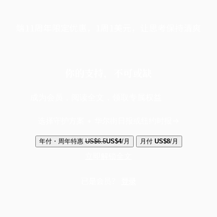
端11周年限定优惠，1周1美元，让思考保持清爽
你的支持，不可或缺
成为会员，阅读全文，领取专属权益
选择守护方案 + 华尔街日报或纽约时报
年付・周年特惠
US$6.5
US$4
/月
月付
US$8
/月
立即解锁全文
已是会员？
登录