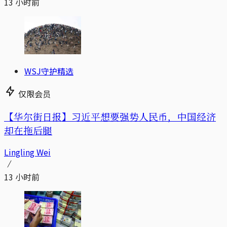
13 小时前
WSJ守护精选
仅限会员
【华尔街日报】习近平想要强势人民币，中国经济
却在拖后腿
Lingling Wei
13 小时前