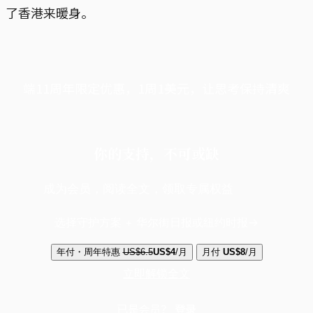
了香港来暖身。
端11周年限定优惠，1周1美元，让思考保持清爽
你的支持，不可或缺
成为会员，阅读全文，领取专属权益
选择守护方案 + 华尔街日报或纽约时报
年付・周年特惠
US$6.5
US$4
/月
月付
US$8
/月
立即解锁全文
已是会员？
登录