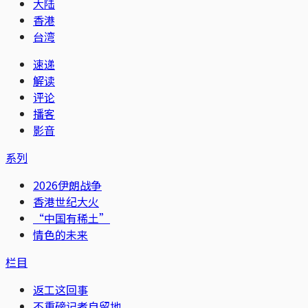
大陆
香港
台湾
速递
解读
评论
播客
影音
系列
2026伊朗战争
香港世纪大火
“中国有稀土”
情色的未来
栏目
返工这回事
不重磅记者自留地