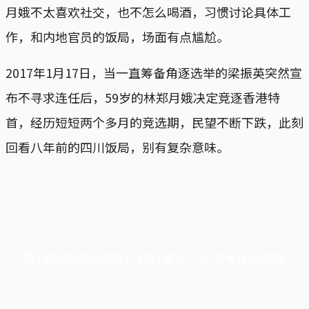
月娥不太喜欢社交，也不怎么喝酒，习惯讨论具体工
作，和内地官员的饭局，场面有点尴尬。
2017年1月17日，当一直筹备角逐选举的梁振英突然宣
布不寻求连任后，59岁的林郑月娥决定竞逐香港特
首，经历短短两个多月的竞选期，民望不断下跌，此刻
回看八年前的四川饭局，别有复杂意味。
端11周年限定优惠，1周1美元，让思考保持清爽