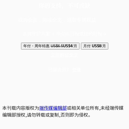
你的支持，不可或缺
成为会员，阅读全文，领取专属权益
选择守护方案 + 华尔街日报或纽约时报
年付・周年特惠
US$6.5
US$4
/月
月付
US$8
/月
立即解锁全文
已是会员？
登录
本刊载内容版权为
端传媒编辑部
或相关单位所有,未经端传媒
编辑部授权,请勿转载或复制,否则即为侵权。