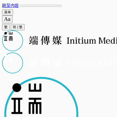
跳至内容
菜单
繁
简
|
繁