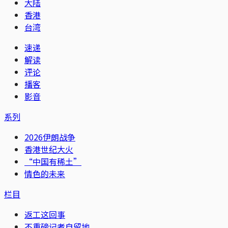
大陆
香港
台湾
速递
解读
评论
播客
影音
系列
2026伊朗战争
香港世纪大火
“中国有稀土”
情色的未来
栏目
返工这回事
不重磅记者自留地