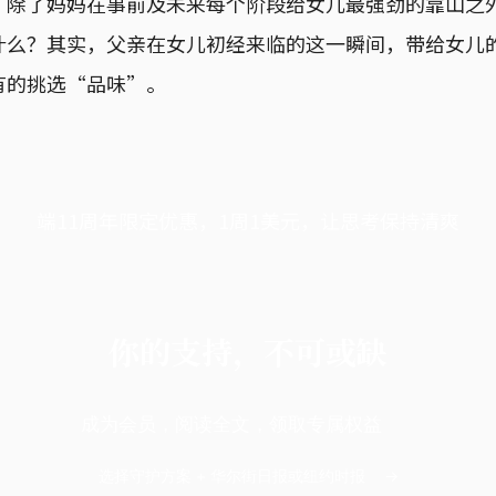
，除了妈妈在事前及未来每个阶段给女儿最强劲的靠山之
什么？其实，父亲在女儿初经来临的这一瞬间，带给女儿
有的挑选“品味”。
端11周年限定优惠，1周1美元，让思考保持清爽
你的支持，不可或缺
成为会员，阅读全文，领取专属权益
选择守护方案 + 华尔街日报或纽约时报