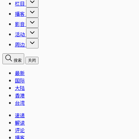
栏目
播客
影音
活动
周边
搜索
关闭
最新
国际
大陆
香港
台湾
速递
解读
评论
播客