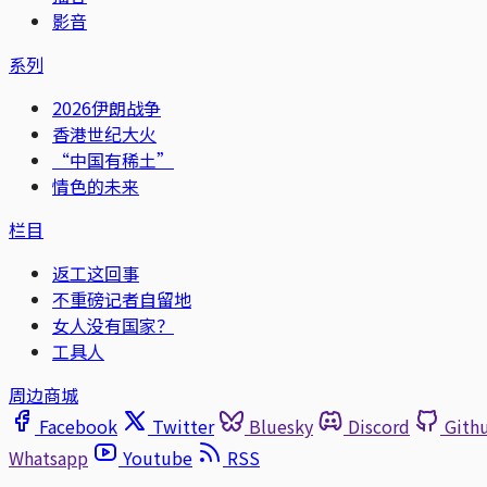
影音
系列
2026伊朗战争
香港世纪大火
“中国有稀土”
情色的未来
栏目
返工这回事
不重磅记者自留地
女人没有国家？
工具人
周边商城
Facebook
Twitter
Bluesky
Discord
Gith
Whatsapp
Youtube
RSS