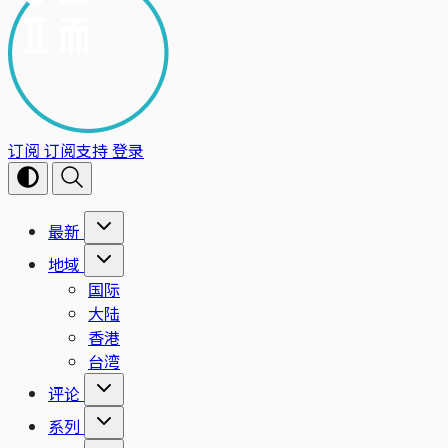
订阅
订阅支持
登录
最新
地域
国际
大陆
香港
台湾
评论
系列