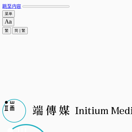
跳至内容
菜单
繁
简
|
繁