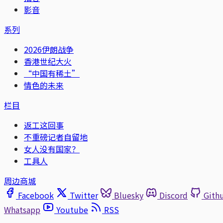
影音
系列
2026伊朗战争
香港世纪大火
“中国有稀土”
情色的未来
栏目
返工这回事
不重磅记者自留地
女人没有国家？
工具人
周边商城
Facebook
Twitter
Bluesky
Discord
Gith
Whatsapp
Youtube
RSS