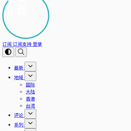
订阅
订阅支持
登录
最新
地域
国际
大陆
香港
台湾
评论
系列