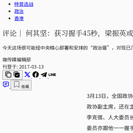
特首选战
政治
香港
评论｜
何其坚：获习握手45秒，梁振英
今天这场很可能经中央精心部署和安排的“政治骚”，对现已
端传媒编辑部
刊登于:
2017-03-13
收藏
3月13日，全国政
政协副主席，还在
李克强、人大委员
委员亦跟他一一握