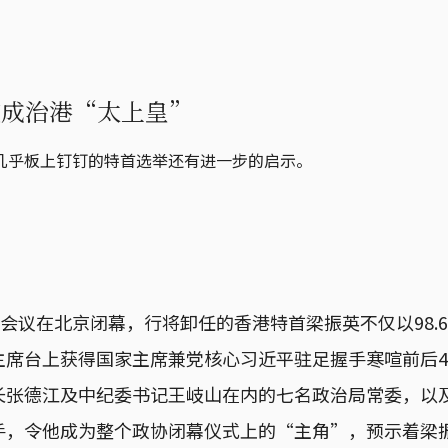
或成治港“太上皇”
几乎板上钉钉的特首选举还有进一步的启示。
协会议在北京闭幕，行将卸任的香港特首梁振英不仅以98.
主席台上获得国家主席兼党核心习近平驻足握手寒喧前后4
长张德江及中纪委书记王岐山在内的七名政治局常委，以
手，令他成为整个政协闭幕仪式上的“主角”，预示着梁