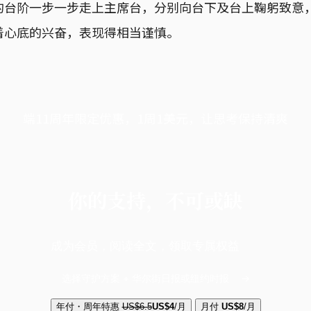
的台阶一步一步走上主席台，分别向台下及台上鞠躬致意
着心底的兴奋，表现得相当谨慎。
端11周年限定优惠，1周1美元，让思考保持清爽
你的支持，不可或缺
成为会员，阅读全文，领取专属权益
选择守护方案 + 华尔街日报或纽约时报
年付・周年特惠
US$6.5
US$4
/月
月付
US$8
/月