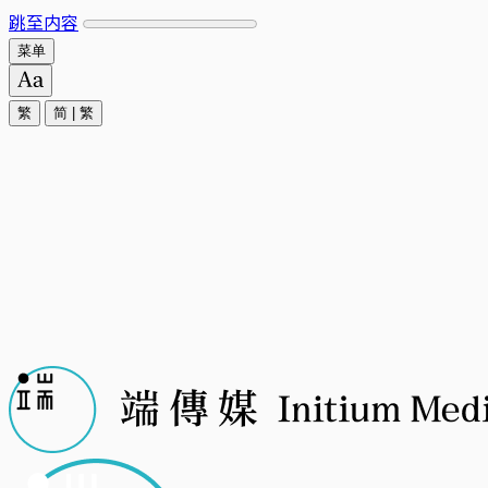
跳至内容
菜单
繁
简
|
繁