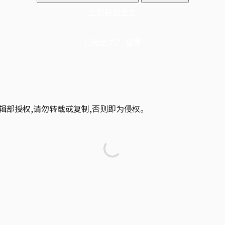
立即解锁全文
已是会员？
登录
辑部授权,请勿转载或复制,否则即为侵权。