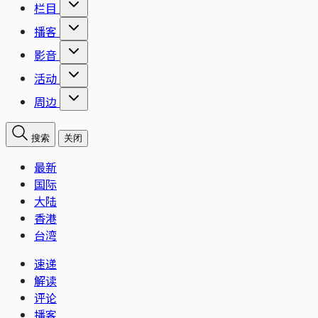
栏目
播客
影音
活动
周边
搜索
关闭
最新
国际
大陆
香港
台湾
速递
解读
评论
播客