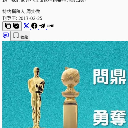
特约撰稿人 周实微
刊登于:
2017-02-25
收藏