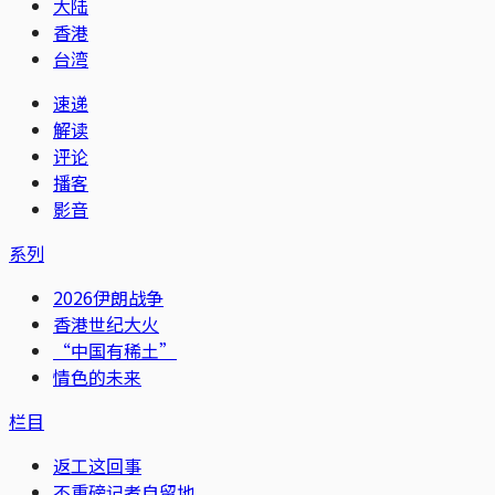
大陆
香港
台湾
速递
解读
评论
播客
影音
系列
2026伊朗战争
香港世纪大火
“中国有稀土”
情色的未来
栏目
返工这回事
不重磅记者自留地