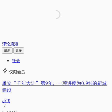
评论须知
最新
更多
社会
仅限会员
雄安“千年大计”第9年，一项进度为0.9%的新城
建设
小飞