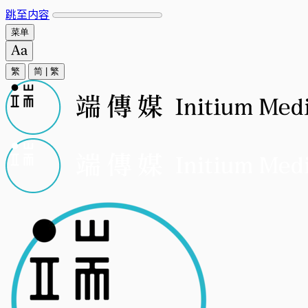
跳至内容
菜单
繁
简
|
繁