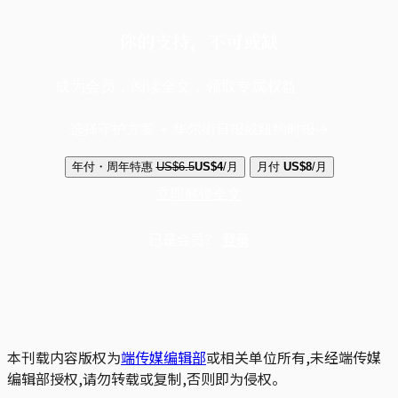
你的支持，不可或缺
成为会员，阅读全文，领取专属权益
选择守护方案 + 华尔街日报或纽约时报
年付・周年特惠
US$6.5
US$4
/月
月付
US$8
/月
立即解锁全文
已是会员？
登录
本刊载内容版权为
端传媒编辑部
或相关单位所有,未经端传媒
编辑部授权,请勿转载或复制,否则即为侵权。