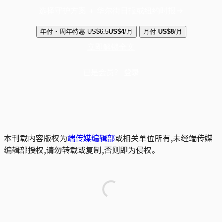
选择守护方案 + 华尔街日报或纽约时报
年付・周年特惠
US$6.5
US$4
/月
月付
US$8
/月
立即解锁全文
已是会员？
登录
本刊载内容版权为
端传媒编辑部
或相关单位所有,未经端传媒
编辑部授权,请勿转载或复制,否则即为侵权。