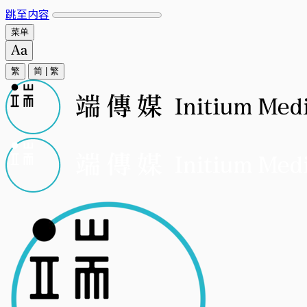
跳至内容
菜单
繁
简
|
繁