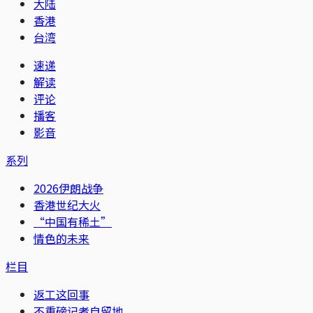
大陆
香港
台湾
速递
解读
评论
播客
影音
系列
2026伊朗战争
香港世纪大火
“中国有稀土”
情色的未来
栏目
返工这回事
不重磅记者自留地