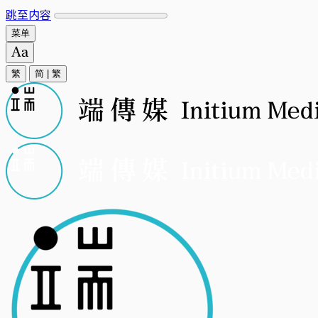
跳至内容
菜单
繁
简
|
繁