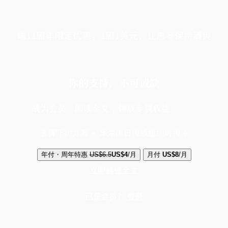
端11周年限定优惠，1周1美元，让思考保持清爽
你的支持，不可或缺
成为会员，阅读全文，领取专属权益
选择守护方案 + 华尔街日报或纽约时报
年付・周年特惠
US$6.5
US$4
/月
月付
US$8
/月
立即解锁全文
已是会员？
登录