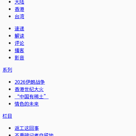
大陆
香港
台湾
速递
解读
评论
播客
影音
系列
2026伊朗战争
香港世纪大火
“中国有稀土”
情色的未来
栏目
返工这回事
不重磅记者自留地