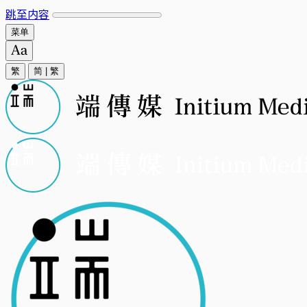
跳至内容
菜单
繁
简
|
繁