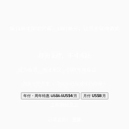
端11周年限定优惠，1周1美元，让思考保持清爽
你的支持，不可或缺
成为会员，阅读全文，领取专属权益
选择守护方案 + 华尔街日报或纽约时报
年付・周年特惠
US$6.5
US$4
/月
月付
US$8
/月
立即解锁全文
已是会员？
登录