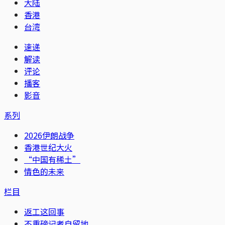
大陆
香港
台湾
速递
解读
评论
播客
影音
系列
2026伊朗战争
香港世纪大火
“中国有稀土”
情色的未来
栏目
返工这回事
不重磅记者自留地