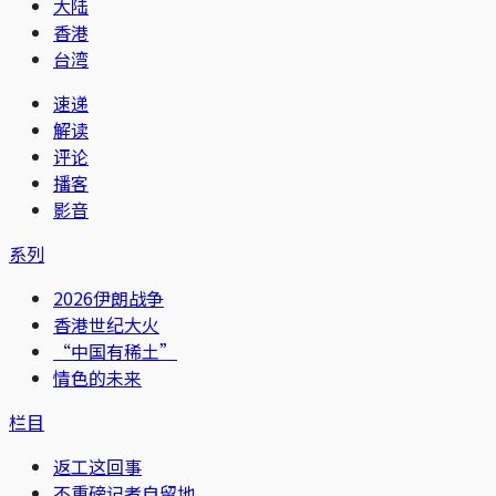
大陆
香港
台湾
速递
解读
评论
播客
影音
系列
2026伊朗战争
香港世纪大火
“中国有稀土”
情色的未来
栏目
返工这回事
不重磅记者自留地