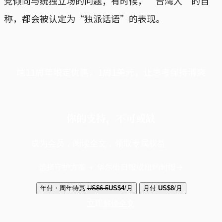
党倾向与统独立场的问题；有时候，“台湾人”的自
称，都会被认定为“独派话语”的表现。
端11周年限定优惠，1周1美元，让思考保持清爽
你的支持，不可或缺
成为会员，阅读全文，领取专属权益
选择守护方案 + 华尔街日报或纽约时报
年付・周年特惠
US$6.5
US$4
/月
月付
US$8
/月
立即解锁全文