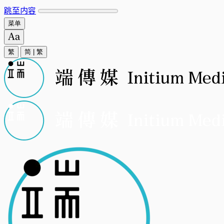
跳至内容
菜单
繁
简
|
繁