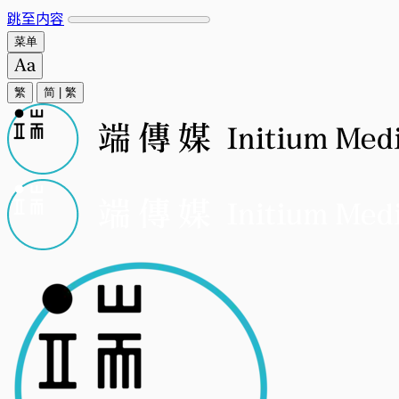
跳至内容
菜单
繁
简
|
繁