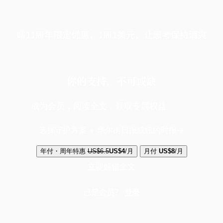
端11周年限定优惠，1周1美元，让思考保持清爽
你的支持，不可或缺
成为会员，阅读全文，领取专属权益
选择守护方案 + 华尔街日报或纽约时报
年付・周年特惠
US$6.5
US$4
/月
月付
US$8
/月
立即解锁全文
已是会员？
登录