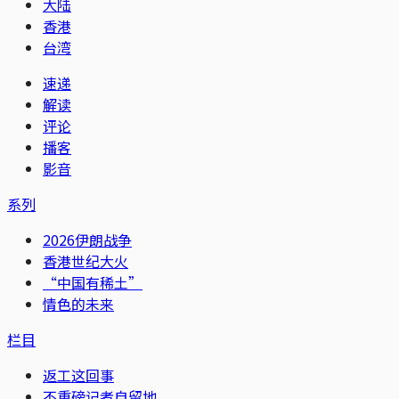
大陆
香港
台湾
速递
解读
评论
播客
影音
系列
2026伊朗战争
香港世纪大火
“中国有稀土”
情色的未来
栏目
返工这回事
不重磅记者自留地