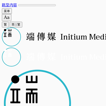
跳至内容
菜单
繁
简
|
繁