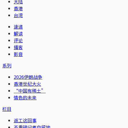
大陆
香港
台湾
速递
解读
评论
播客
影音
系列
2026伊朗战争
香港世纪大火
“中国有稀土”
情色的未来
栏目
返工这回事
不重磅记者自留地