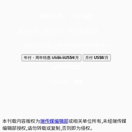
你的支持，不可或缺
成为会员，阅读全文，领取专属权益
选择守护方案 + 华尔街日报或纽约时报
年付・周年特惠
US$6.5
US$4
/月
月付
US$8
/月
立即解锁全文
已是会员？
登录
本刊载内容版权为
端传媒编辑部
或相关单位所有,未经端传媒
编辑部授权,请勿转载或复制,否则即为侵权。