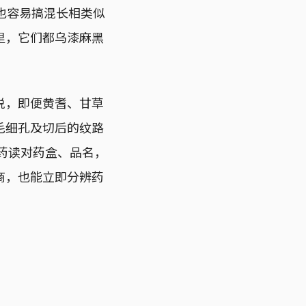
也容易搞混长相类似
里，它们都乌漆麻黑
说，即便黄耆、甘草
毛细孔及切后的纹路
西药读对药盒、品名，
商，也能立即分辨药