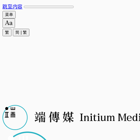
跳至内容
菜单
繁
简
|
繁