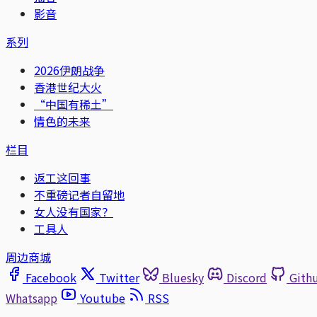
影音
系列
2026伊朗战争
香港世纪大火
“中国有稀土”
情色的未来
栏目
返工这回事
不重磅记者自留地
女人没有国家？
工具人
周边商城
Facebook
Twitter
Bluesky
Discord
Gith
Whatsapp
Youtube
RSS