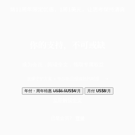
端11周年限定优惠，1周1美元，让思考保持清爽
你的支持，不可或缺
成为会员，阅读全文，领取专属权益
选择守护方案 + 华尔街日报或纽约时报
年付・周年特惠
US$6.5
US$4
/月
月付
US$8
/月
立即解锁全文
已是会员？
登录