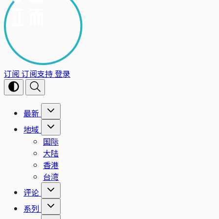
订阅
订阅支持
登录
最新
地域
国际
大陆
香港
台湾
评论
系列