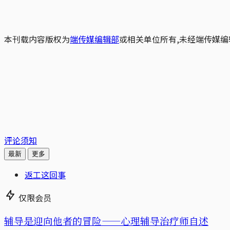
本刊载内容版权为
端传媒编辑部
或相关单位所有,未经端传媒编
评论须知
最新
更多
返工这回事
仅限会员
辅导是迎向他者的冒险——心理辅导治疗师自述