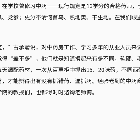
，在学校曾修习中药——现行规定是16学分的合格药师，
风、党参；更分不清何首乌、熟地黄、干生地。在我们眼
道，”古承蒲说，对中药房工作、学习多年的从业人员来
觉得“差不多”，他们就是知道摸起来有多不同，软硬、
天调配药材，一次从百草柜中抓出15、20味药，不同
材，才能辨得出有没有抓错药、漏抓药。经验老到的中药
学院的教授们，也都得时时谘询老师傅。