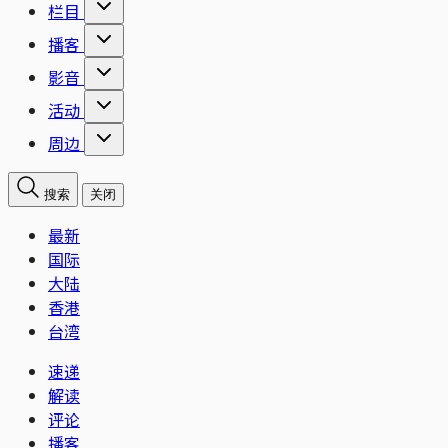
栏目
播客
影音
活动
周边
搜索
关闭
最新
国际
大陆
香港
台湾
速递
解读
评论
播客