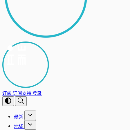
订阅
订阅支持
登录
最新
地域