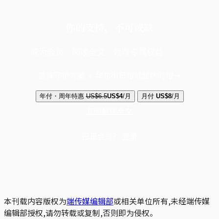
你的支持，不可或缺
成为会员，阅读全文，领取专属权益
选择守护方案 + 华尔街日报或纽约时报
年付・周年特惠
US$6.5
US$4
/月
月付
US$8
/月
立即解锁全文
已是会员？
登录
本刊载内容版权为
端传媒编辑部
或相关单位所有,未经端传媒
编辑部授权,请勿转载或复制,否则即为侵权。