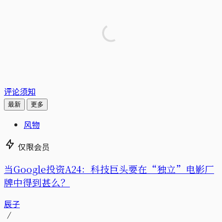
评论须知
最新
更多
风物
仅限会员
当Google投资A24：科技巨头要在“独立”电影厂
牌中得到甚么？
辰子