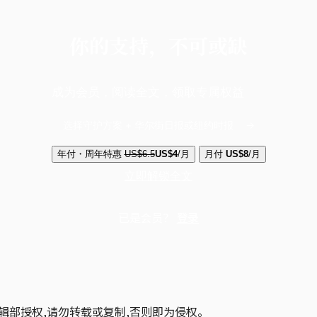
你的支持，不可或缺
成为会员，阅读全文，领取专属权益
选择守护方案 + 华尔街日报或纽约时报
年付・周年特惠
US$6.5
US$4
/月
月付
US$8
/月
立即解锁全文
已是会员？
登录
辑部授权,请勿转载或复制,否则即为侵权。