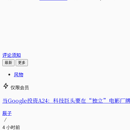
评论须知
最新
更多
风物
仅限会员
当Google投资A24：科技巨头要在“独立”电影厂
辰子
4 小时前