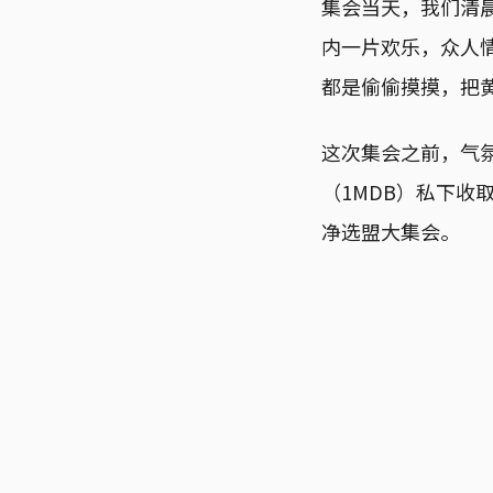
集会当天，我们清
内一片欢乐，众人
都是偷偷摸摸，把
这次集会之前，气
（1MDB）私下
净选盟大集会。