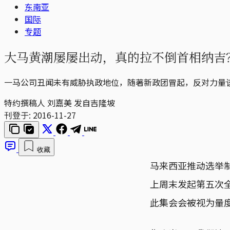
东南亚
国际
专题
大马黄潮屡屡出动，真的拉不倒首相纳吉
一马公司丑闻未有威胁执政地位，随著新政团冒起，反对力量
特约撰稿人 刘嘉美 发自吉隆坡
刊登于:
2016-11-27
收藏
马来西亚推动选举制
上周末发起第五次全
此集会会被视为量