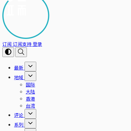
订阅
订阅支持
登录
最新
地域
国际
大陆
香港
台湾
评论
系列