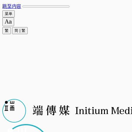
跳至内容
菜单
繁
简
|
繁