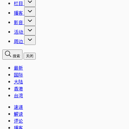
栏目
播客
影音
活动
周边
搜索
关闭
最新
国际
大陆
香港
台湾
速递
解读
评论
播客