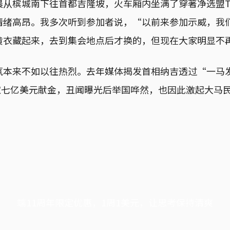
晨从槟城南下往首都吉隆坡，火车厢内坐满了穿著净选盟
情绪高昂。我多次听到参加者说，“以前来参加示威，我
黄衣藏起来，去到集会地点后才换的，但现在大家明显不
氛本来不如以往热烈。去年媒体揭发首相纳吉透过“一马
收取七亿美元献金，丑闻曝光后举国哗然，也因此激起大马
端11周年限定优惠，1周1美元，让思考保持清爽