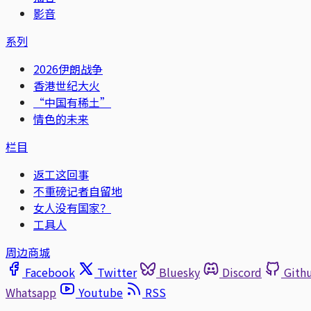
影音
系列
2026伊朗战争
香港世纪大火
“中国有稀土”
情色的未来
栏目
返工这回事
不重磅记者自留地
女人没有国家？
工具人
周边商城
Facebook
Twitter
Bluesky
Discord
Gith
Whatsapp
Youtube
RSS