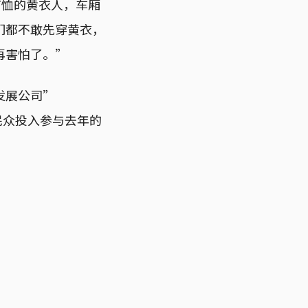
T恤的黄衣人，车厢
们都不敢先穿黄衣，
再害怕了。”
发展公司”
民众投入参与去年的