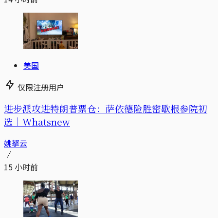
美国
仅限注册用户
进步派攻进特朗普票仓：萨依德险胜密歇根参院初
选｜Whatsnew
姚拏云
15 小时前