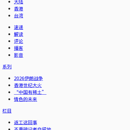
大陆
香港
台湾
速递
解读
评论
播客
影音
系列
2026伊朗战争
香港世纪大火
“中国有稀土”
情色的未来
栏目
返工这回事
不重磅记者自留地