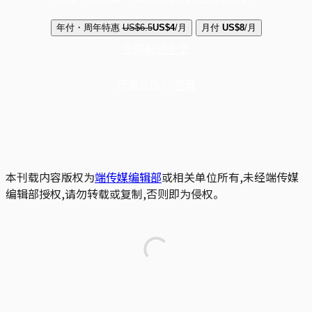
年付・周年特惠
US$6.5
US$4
/月
月付
US$8
/月
立即解锁全文
已是会员？
登录
本刊载内容版权为
端传媒编辑部
或相关单位所有,未经端传媒
编辑部授权,请勿转载或复制,否则即为侵权。