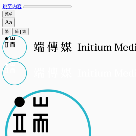
跳至内容
菜单
繁
简
|
繁