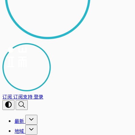
订阅
订阅支持
登录
最新
地域