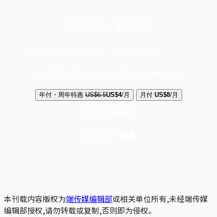
你的支持，不可或缺
成为会员，阅读全文，领取专属权益
选择守护方案 + 华尔街日报或纽约时报
年付・周年特惠
US$6.5
US$4
/月
月付
US$8
/月
立即解锁全文
已是会员？
登录
本刊载内容版权为
端传媒编辑部
或相关单位所有,未经端传媒
编辑部授权,请勿转载或复制,否则即为侵权。