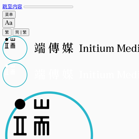
跳至内容
菜单
繁
简
|
繁