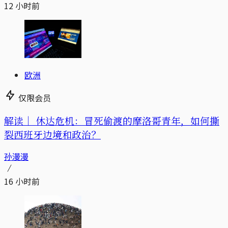
12 小时前
欧洲
仅限会员
解读｜
休达危机：冒死偷渡的摩洛哥青年，如何撕
裂西班牙边境和政治？
孙漫漫
16 小时前