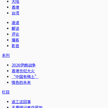
大陆
香港
台湾
速递
解读
评论
播客
影音
系列
2026伊朗战争
香港世纪大火
“中国有稀土”
情色的未来
栏目
返工这回事
不重磅记者自留地