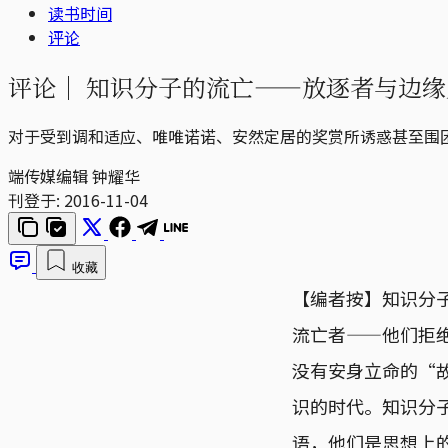
读书时间
评论
评论｜
知识分子的流亡——放逐者与边缘
对于受到调和适应、唯唯诺诺、安然定居的奖赏所诱惑甚至围
端传媒编辑 钟耀华
刊登于:
2016-11-04
收藏
【编者按】知识分
流亡者——他们拒
没有安身立命的“
识的时代。知识分
语，他们是思想上