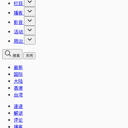
栏目
播客
影音
活动
周边
搜索
关闭
最新
国际
大陆
香港
台湾
速递
解读
评论
播客