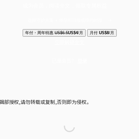
成为会员，阅读全文，领取专属权益
选择守护方案 + 华尔街日报或纽约时报
年付・周年特惠
US$6.5
US$4
/月
月付
US$8
/月
立即解锁全文
已是会员？
登录
辑部授权,请勿转载或复制,否则即为侵权。