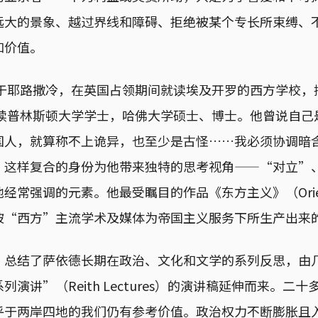
远大的景象、越过界线和障碍、拒绝被某个专长所束缚、
和价值。
生于耶路撒冷，在英国占领期间就读埃及开罗的西方学校
就读普林斯顿大学学士，哈佛大学硕士、博士。他曾说自
国人，就算称不上诡异，也至少是古怪……我必须协调暗
。这样复合的身份为他带来独特的思考视角——“对立”
经常强调的元素。他最受瞩目的作品《东方主义》（Orient
被“西方”主流学术及媒体为帝国主义服务下所生产出来
总结了萨依德长期在政治、文化和文学的系列反思，由几
演讲”（Reith Lectures）的演讲稿延伸而来。二
乎于两岸四地的我们仍有参考价值。政治权力不断膨胀且