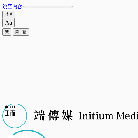
跳至内容
菜单
繁
简
|
繁