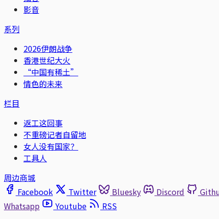
影音
系列
2026伊朗战争
香港世纪大火
“中国有稀土”
情色的未来
栏目
返工这回事
不重磅记者自留地
女人没有国家？
工具人
周边商城
Facebook
Twitter
Bluesky
Discord
Gith
Whatsapp
Youtube
RSS