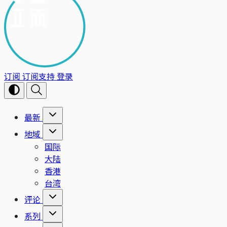
订阅
订阅支持
登录
最新
地域
国际
大陆
香港
台湾
评论
系列