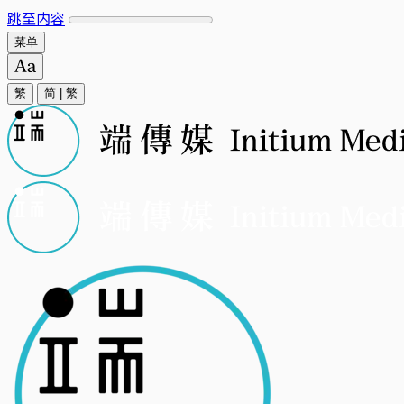
跳至内容
菜单
繁
简
|
繁