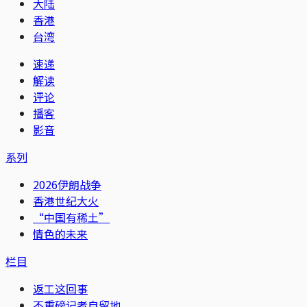
大陆
香港
台湾
速递
解读
评论
播客
影音
系列
2026伊朗战争
香港世纪大火
“中国有稀土”
情色的未来
栏目
返工这回事
不重磅记者自留地