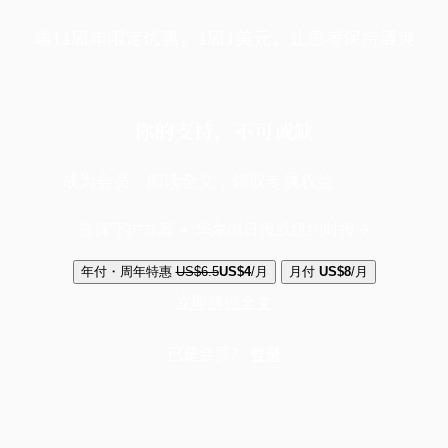
端11周年限定优惠，1周1美元，让思考保持清爽
你的支持，不可或缺
成为会员，阅读全文，领取专属权益
选择守护方案 + 华尔街日报或纽约时报
年付・周年特惠
US$6.5
US$4
/月
月付
US$8
/月
立即解锁全文
已是会员？
登录