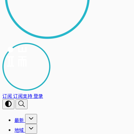
订阅
订阅支持
登录
最新
地域