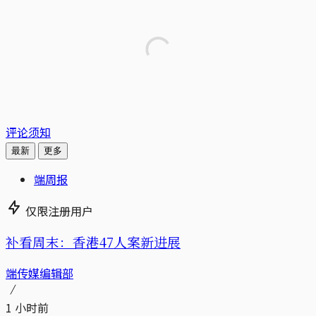
评论须知
最新
更多
端周报
仅限注册用户
补看周末：香港47人案新进展
端传媒编辑部
1 小时前