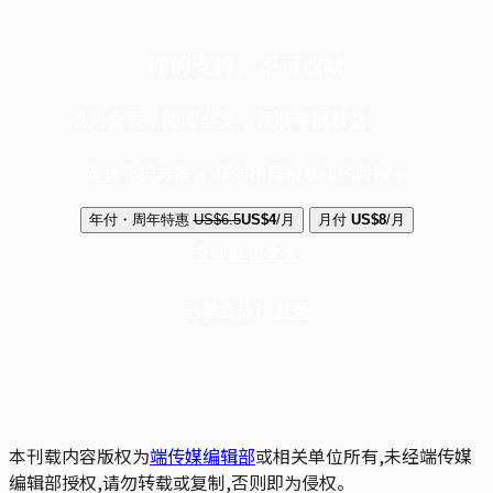
你的支持，不可或缺
成为会员，阅读全文，领取专属权益
选择守护方案 + 华尔街日报或纽约时报
年付・周年特惠
US$6.5
US$4
/月
月付
US$8
/月
立即解锁全文
已是会员？
登录
本刊载内容版权为
端传媒编辑部
或相关单位所有,未经端传媒
编辑部授权,请勿转载或复制,否则即为侵权。