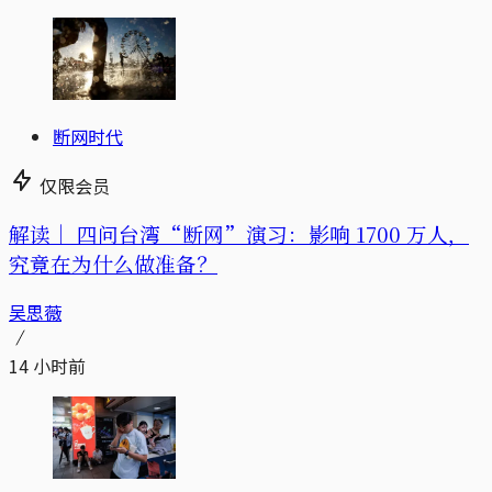
断网时代
仅限会员
解读｜
四问台湾“断网”演习：影响 1700 万人，
究竟在为什么做准备？
吴思薇
14 小时前