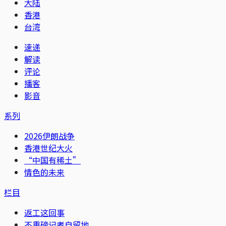
大陆
香港
台湾
速递
解读
评论
播客
影音
系列
2026伊朗战争
香港世纪大火
“中国有稀土”
情色的未来
栏目
返工这回事
不重磅记者自留地