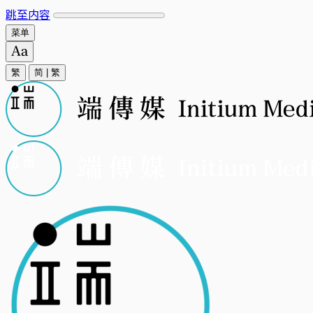
跳至内容
菜单
繁
简
|
繁