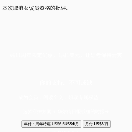
本次取消女议员资格的批评。
端11周年限定优惠，1周1美元，让思考保持清爽
你的支持，不可或缺
成为会员，阅读全文，领取专属权益
选择守护方案 + 华尔街日报或纽约时报
年付・周年特惠
US$6.5
US$4
/月
月付
US$8
/月