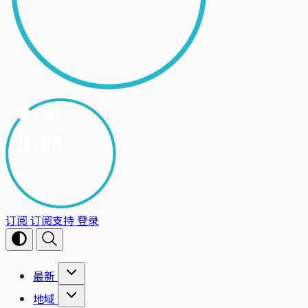
订阅
订阅支持
登录
最新
地域