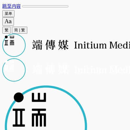
跳至内容
菜单
繁
简
|
繁