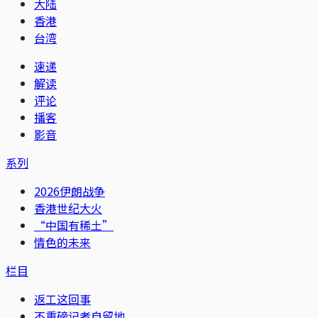
大陆
香港
台湾
速递
解读
评论
播客
影音
系列
2026伊朗战争
香港世纪大火
“中国有稀土”
情色的未来
栏目
返工这回事
不重磅记者自留地