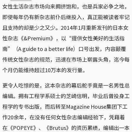
女性生活杂志市场向来拥挤饱和，也是兵家必争之地，
即使每年仍有新杂志前仆后继投入，真正能被读者牢记
且支持的却是少之又少。2014年1月重新发刊的日本女
性杂志《&Premium》，以“提供女性美好的生活指
南”（A guide to a better life）口号出发，内容颠覆
传统女性杂志的规范，迅速在市场上崭露头角，迄今每
个月仍能维持超过10万本的发行量。
更令人吃惊的是，这本杂志的幕后舵手竟是一名男性总
编辑。拥有工程学系硕士的芝崎信明，毕业后曾投身工
程学的专书出版，而后转至Magazine House集团下工
作20余年，在没有任何女性杂志编辑经验下，凭藉着
在《POPEYE》、《Brutus》的资历累绩，编辑出一本