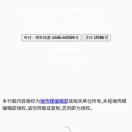
成为会员，阅读全文，领取专属权益
选择守护方案 + 华尔街日报或纽约时报
年付・周年特惠
US$6.5
US$4
/月
月付
US$8
/月
立即解锁全文
已是会员？
登录
本刊载内容版权为
端传媒编辑部
或相关单位所有,未经端传媒
编辑部授权,请勿转载或复制,否则即为侵权。