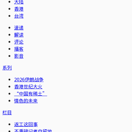
大陆
香港
台湾
速递
解读
评论
播客
影音
系列
2026伊朗战争
香港世纪大火
“中国有稀土”
情色的未来
栏目
返工这回事
不重磅记者自留地