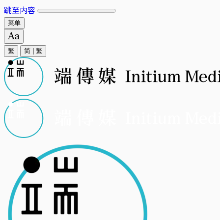
跳至内容
菜单
繁
简
|
繁