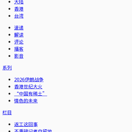
大陆
香港
台湾
速递
解读
评论
播客
影音
系列
2026伊朗战争
香港世纪大火
“中国有稀土”
情色的未来
栏目
返工这回事
不重磅记者自留地