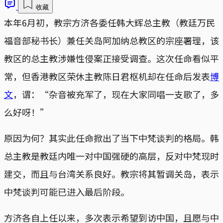
收藏
本年6月初，教宗方济各委任韩大辉总主教（教廷万民
福音部秘书长）兼任关岛阿加纳总教区的宗座署理，该
教区的总主教涉嫌性侵案正接受调查。这次任命看似平
常，但香港教区荣休主教陈日君枢机却在任命后发表
博
文
，谓：“杂音被充军了，现在大家同唱一支歌了，多
么好呀！”
原因为何？其实此任命掀出了当下中梵谈判的格局。韩
总主教是教廷内唯一对中国强硬的高层，反对中梵现时
建交，而且与台湾关系良好。教宗将其暂调关岛，表示
中梵谈判可能已进入最后阶段。
方济各自上任以来，多次表示希望到访中国，且愿与中