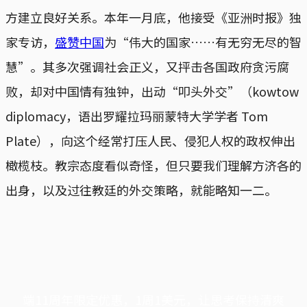
方建立良好关系。本年一月底，他接受《亚洲时报》独
家专访，
盛赞中国
为“伟大的国家……有无穷无尽的智
慧”。其多次强调社会正义，又抨击各国政府贪污腐
败，却对中国情有独钟，出动“叩头外交”（kowtow
diplomacy，语出罗耀拉玛丽蒙特大学学者 Tom
Plate），向这个经常打压人民、侵犯人权的政权伸出
橄榄枝。教宗态度看似奇怪，但只要我们理解方济各的
出身，以及过往教廷的外交策略，就能略知一二。
端11周年限定优惠，1周1美元，让思考保持清爽