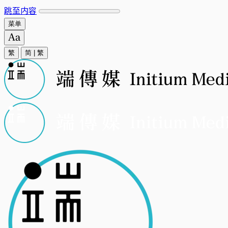
跳至内容
菜单
繁
简
|
繁