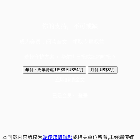
你的支持，不可或缺
成为会员，阅读全文，领取专属权益
选择守护方案 + 华尔街日报或纽约时报
年付・周年特惠
US$6.5
US$4
/月
月付
US$8
/月
立即解锁全文
已是会员？
登录
本刊载内容版权为
端传媒编辑部
或相关单位所有,未经端传媒