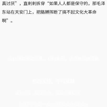
真讨厌”，直剌剌拆穿“如果人人都是保守的，那毛泽
东站在天安门上，把胳膊挥断了搞不起文化大革命
啊”。
端11周年限定优惠，1周1美元，让思考保持清爽
你的支持，不可或缺
成为会员，阅读全文，领取专属权益
选择守护方案 + 华尔街日报或纽约时报