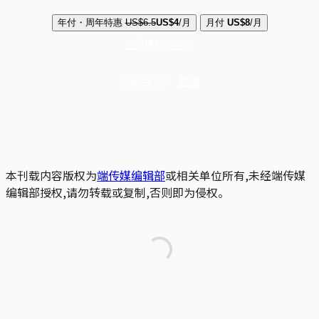
年付・周年特惠
US$6.5
US$4
/月
月付
US$8
/月
立即解锁全文
已是会员？
登录
本刊载内容版权为
端传媒编辑部
或相关单位所有,未经端传媒
编辑部授权,请勿转载或复制,否则即为侵权。