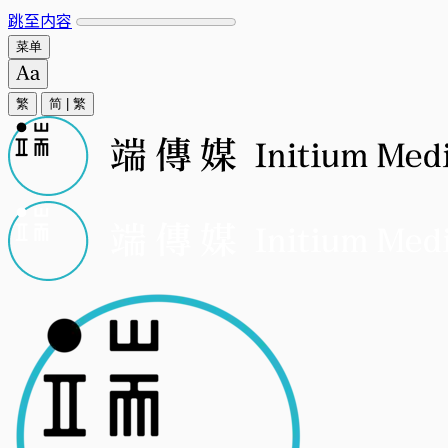
跳至内容
菜单
繁
简
|
繁