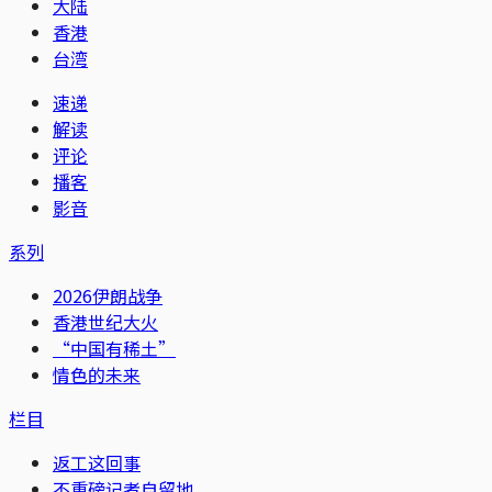
大陆
香港
台湾
速递
解读
评论
播客
影音
系列
2026伊朗战争
香港世纪大火
“中国有稀土”
情色的未来
栏目
返工这回事
不重磅记者自留地