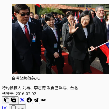
台湾总统蔡英文。
特约撰稿人 刘冉、李志德 发自巴拿马、台北
刊登于:
2016-07-02