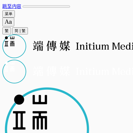
跳至内容
菜单
繁
简
|
繁