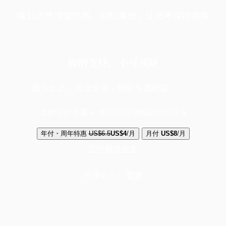
端11周年限定优惠，1周1美元，让思考保持清爽
你的支持，不可或缺
成为会员，阅读全文，领取专属权益
选择守护方案 + 华尔街日报或纽约时报
年付・周年特惠
US$6.5
US$4
/月
月付
US$8
/月
立即解锁全文
已是会员？
登录