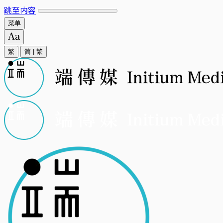
跳至内容
菜单
繁
简
|
繁