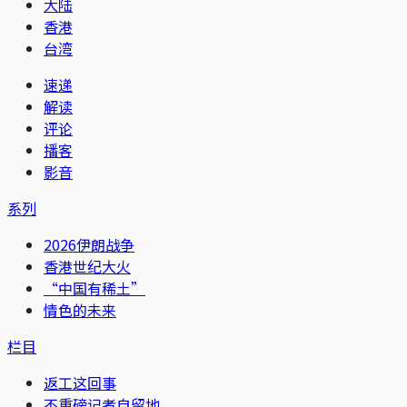
大陆
香港
台湾
速递
解读
评论
播客
影音
系列
2026伊朗战争
香港世纪大火
“中国有稀土”
情色的未来
栏目
返工这回事
不重磅记者自留地