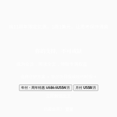
端11周年限定优惠，1周1美元，让思考保持清爽
你的支持，不可或缺
成为会员，阅读全文，领取专属权益
选择守护方案 + 华尔街日报或纽约时报
年付・周年特惠
US$6.5
US$4
/月
月付
US$8
/月
立即解锁全文
已是会员？
登录