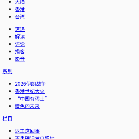
大陆
香港
台湾
速递
解读
评论
播客
影音
系列
2026伊朗战争
香港世纪大火
“中国有稀土”
情色的未来
栏目
返工这回事
不重磅记者自留地