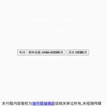
你的支持，不可或缺
成为会员，阅读全文，领取专属权益
选择守护方案 + 华尔街日报或纽约时报
年付・周年特惠
US$6.5
US$4
/月
月付
US$8
/月
立即解锁全文
已是会员？
登录
本刊载内容版权为
端传媒编辑部
或相关单位所有,未经端传媒