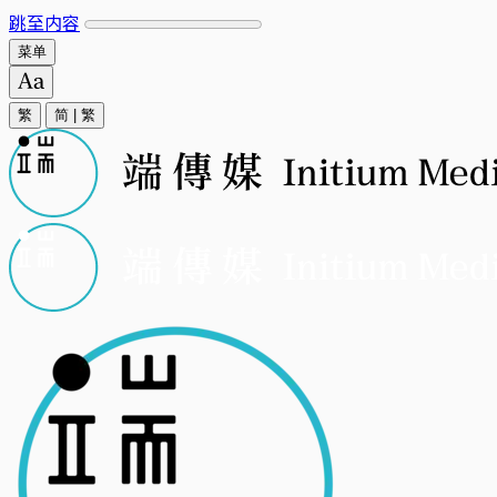
跳至内容
菜单
繁
简
|
繁