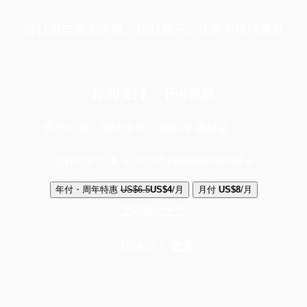
端11周年限定优惠，1周1美元，让思考保持清爽
你的支持，不可或缺
成为会员，阅读全文，领取专属权益
选择守护方案 + 华尔街日报或纽约时报
年付・周年特惠
US$6.5
US$4
/月
月付
US$8
/月
立即解锁全文
已是会员？
登录