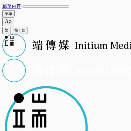
跳至内容
菜单
繁
简
|
繁