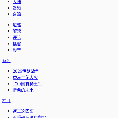
大陆
香港
台湾
速递
解读
评论
播客
影音
系列
2026伊朗战争
香港世纪大火
“中国有稀土”
情色的未来
栏目
返工这回事
不重磅记者自留地