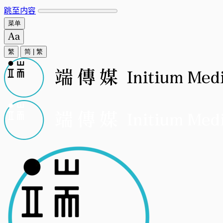
跳至内容
菜单
繁
简
|
繁