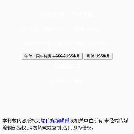
你的支持，不可或缺
成为会员，阅读全文，领取专属权益
选择守护方案 + 华尔街日报或纽约时报
年付・周年特惠
US$6.5
US$4
/月
月付
US$8
/月
立即解锁全文
已是会员？
登录
本刊载内容版权为
端传媒编辑部
或相关单位所有,未经端传媒
编辑部授权,请勿转载或复制,否则即为侵权。