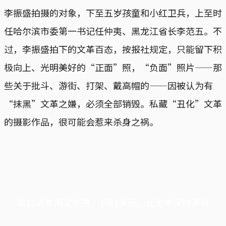
李振盛拍摄的对象，下至五岁孩童和小红卫兵，上至时
任哈尔滨市委第一书记任仲夷、黑龙江省长李范五。不
过，李振盛拍下的文革百态，按报社规定，只能留下积
极向上、光明美好的“正面”照，“负面”照片——那
些关于批斗、游街、打架、戴高帽的——因被认为有
“抹黑”文革之嫌，必须全部销毁。私藏“丑化”文革
的摄影作品，很可能会惹来杀身之祸。
端11周年限定优惠，1周1美元，让思考保持清爽