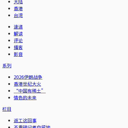
大陆
香港
台湾
速递
解读
评论
播客
影音
系列
2026伊朗战争
香港世纪大火
“中国有稀土”
情色的未来
栏目
返工这回事
不重磅记者自留地