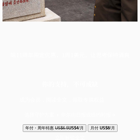
端11周年限定优惠，1周1美元，让思考保持清爽
你的支持，不可或缺
成为会员，阅读全文，领取专属权益
选择守护方案 + 华尔街日报或纽约时报
年付・周年特惠
US$6.5
US$4
/月
月付
US$8
/月
立即解锁全文