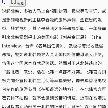
收藏
说起北韩，多数人马上会想到封闭、极权等形容词，或
是想到电视新闻主播李春姬的激昂声调、金正恩的发
型、核武危机，甚至是登陆太阳等恶搞新闻。一年多前
引来北韩猛烈抨击的美国电影《刺杀金正恩》（The
Interview，台译《名嘴出任务》）就极尽夸张地低俗
恶搞，譬如说北韩领导人会让国民相信他毋须大小便，
仿佛这个国家本身就是笑话。然而对于从北韩逃出的
“脱北者”来说，活在北韩一点都不好笑。北韩官方则
极力向外宣传北韩生活何等幸福美好，像去年香港电视
台制作的旅游节目《在那遥远的地方》，在北韩官方严
密安排下拍摄，就不会见到贫苦和饥荒。近期在香港先
后可以看到两部关于北韩的纪录片，就分别以不同的角