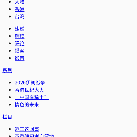
大陆
香港
台湾
速递
解读
评论
播客
影音
系列
2026伊朗战争
香港世纪大火
“中国有稀土”
情色的未来
栏目
返工这回事
不重磅记者自留地