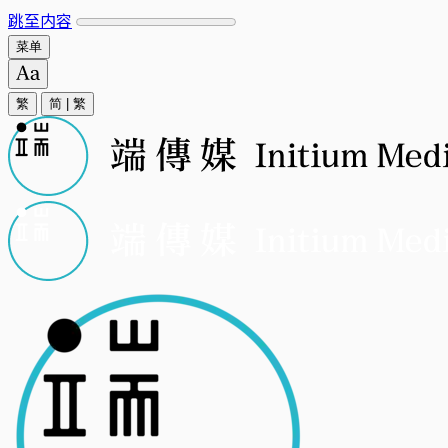
跳至内容
菜单
繁
简
|
繁