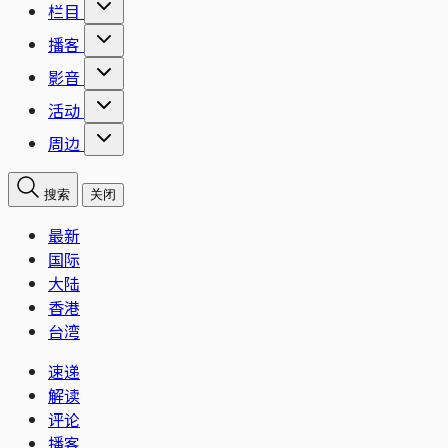
栏目
播客
影音
活动
周边
搜索
关闭
最新
国际
大陆
香港
台湾
速递
解读
评论
播客