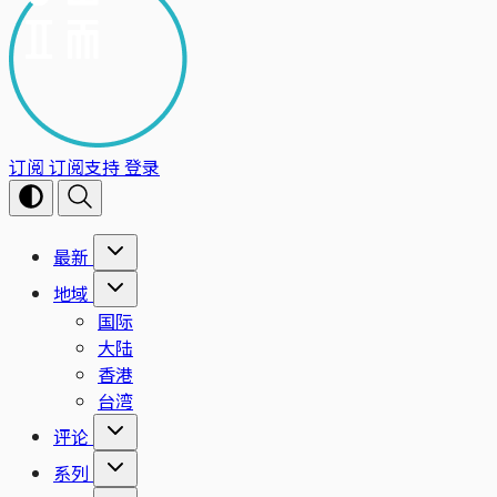
订阅
订阅支持
登录
最新
地域
国际
大陆
香港
台湾
评论
系列