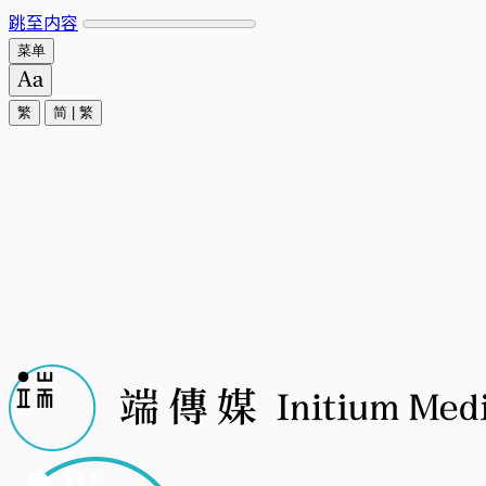
跳至内容
菜单
繁
简
|
繁