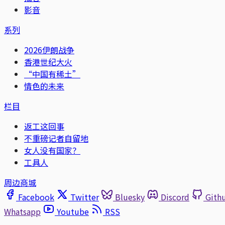
影音
系列
2026伊朗战争
香港世纪大火
“中国有稀土”
情色的未来
栏目
返工这回事
不重磅记者自留地
女人没有国家？
工具人
周边商城
Facebook
Twitter
Bluesky
Discord
Gith
Whatsapp
Youtube
RSS