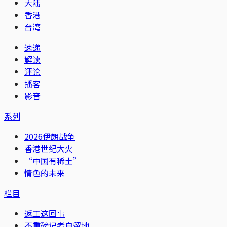
大陆
香港
台湾
速递
解读
评论
播客
影音
系列
2026伊朗战争
香港世纪大火
“中国有稀土”
情色的未来
栏目
返工这回事
不重磅记者自留地