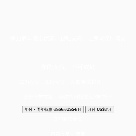
端11周年限定优惠，1周1美元，让思考保持清爽
你的支持，不可或缺
成为会员，阅读全文，领取专属权益
选择守护方案 + 华尔街日报或纽约时报
年付・周年特惠
US$6.5
US$4
/月
月付
US$8
/月
立即解锁全文
已是会员？
登录