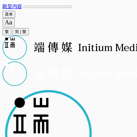
跳至内容
菜单
繁
简
|
繁