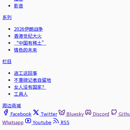
影音
系列
2026伊朗战争
香港世纪大火
“中国有稀土”
情色的未来
栏目
返工这回事
不重磅记者自留地
女人没有国家？
工具人
周边商城
Facebook
Twitter
Bluesky
Discord
Gith
Whatsapp
Youtube
RSS