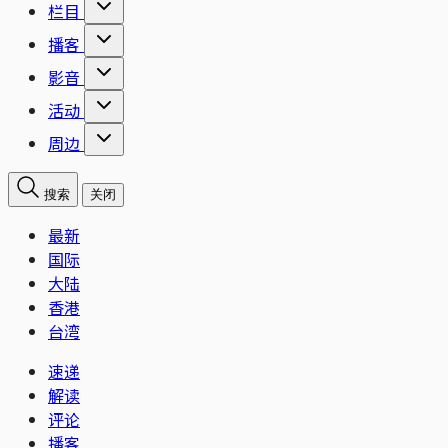
栏目
播客
影音
活动
周边
搜索
关闭
最新
国际
大陆
香港
台湾
速递
解读
评论
播客