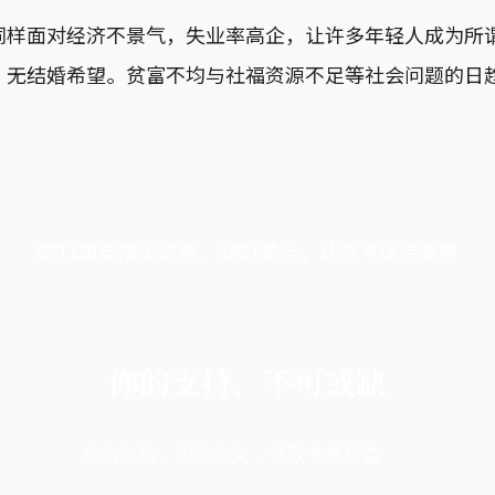
同样面对经济不景气，失业率高企，让许多年轻人成为所
、无结婚希望。贫富不均与社福资源不足等社会问题的日
端11周年限定优惠，1周1美元，让思考保持清爽
你的支持，不可或缺
成为会员，阅读全文，领取专属权益