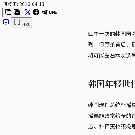
刊登于:
2016-04-13
收藏
四年一次的韩国国会
烈，但厮杀背后，
将可能左右本次选
韩国年轻世
韩国现任总统朴槿
槿惠施政常给予的
度。朴槿惠也积极