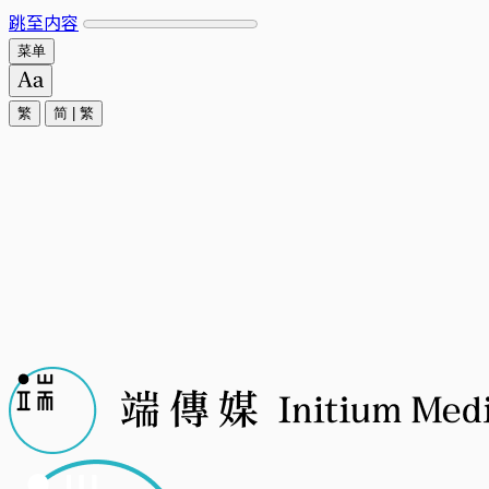
跳至内容
菜单
繁
简
|
繁